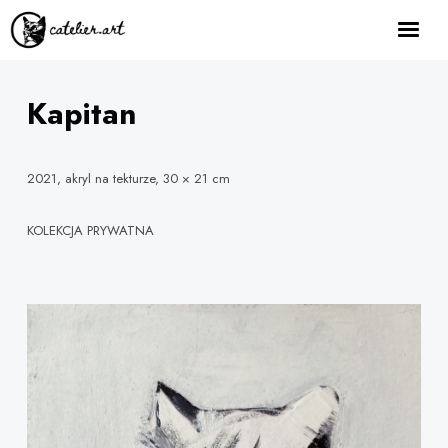
home
o mnie
Kapitan
galeria
jak to dziala
2021, akryl na tekturze, 30 × 21 cm
zamów tutaj
KOLEKCJA PRYWATNA
kontakt
Facebook